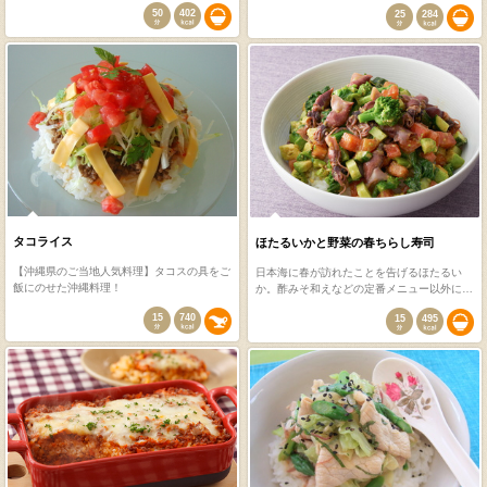
50
402
25
284
タコライス
ほたるいかと野菜の春ちらし寿司
【沖縄県のご当地人気料理】タコスの具をご
日本海に春が訪れたことを告げるほたるい
飯にのせた沖縄料理！
か。酢みそ和えなどの定番メニュー以外に…
15
740
15
495