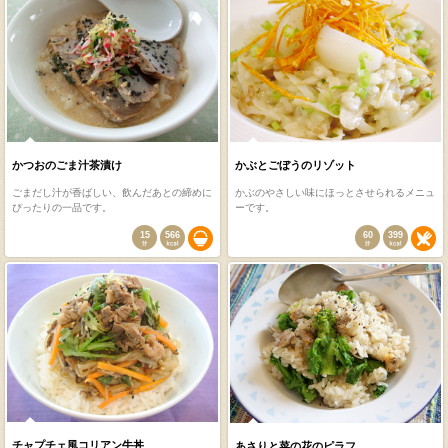
かつおのごま汁茶漬け
かぶとごぼうのリゾット
ごまだし汁が香ばしい、飲んだあとの締めに
かぶのやさしい味にほっとさせられるメニュ
ぴったりの一品です。
ーです。
15
566
60
399
チャプチェ風コリアン牛丼
あさりと菜の花のピラフ