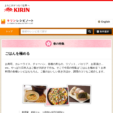
[ここから本文です。]
春の特集
ごはんを極める
お寿司、カレーライス、チャーハン、各種の丼もの、リゾット、パエリア、お茶漬け…
etc。やっぱり日本人はご飯が大好きですね。そこで今回の特集は“ごはんを極める”！お米
料理の各種レシピはもちろん、ご飯のおいしい炊き方ほか、調理のコツもご紹介します。
料理家 村松りん 〜RIN's KITCHEN〜