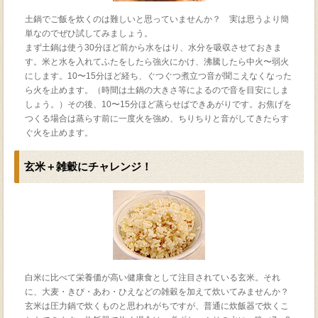
土鍋でご飯を炊くのは難しいと思っていませんか？ 実は思うより簡
単なのでぜひ試してみましょう。
まず土鍋は使う30分ほど前から水をはり、水分を吸収させておきま
す。米と水を入れてふたをしたら強火にかけ、沸騰したら中火〜弱火
にします。10〜15分ほど経ち、ぐつぐつ煮立つ音が聞こえなくなった
ら火を止めます。（時間は土鍋の大きさ等によるので音を目安にしま
しょう。）その後、10〜15分ほど蒸らせばできあがりです。お焦げを
つくる場合は蒸らす前に一度火を強め、ちりちりと音がしてきたらす
ぐ火を止めます。
玄米＋雑穀にチャレンジ！
白米に比べて栄養価が高い健康食として注目されている玄米。それ
に、大麦・きび・あわ・ひえなどの雑穀を加えて炊いてみませんか？
玄米は圧力鍋で炊くものと思われがちですが、普通に炊飯器で炊くこ