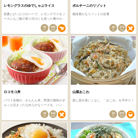
レモングラスのゆでしゃぶライス
ポルチーニのリゾット
初夏にぴったりのハーブ、レモングラスをソ
風味豊かなリゾットの定番
ースにもご飯の香り付けにも使った爽やか…
20
492
40
374
ロコモコ丼
山菜おこわ
ハワイ名物の、かんたん丼。野菜の風味がぎ
蒸し器を使いこなし、「おこわ」を手作り！
ゅっと詰まったなめらかなソースを、ハン…
30
843
50
375