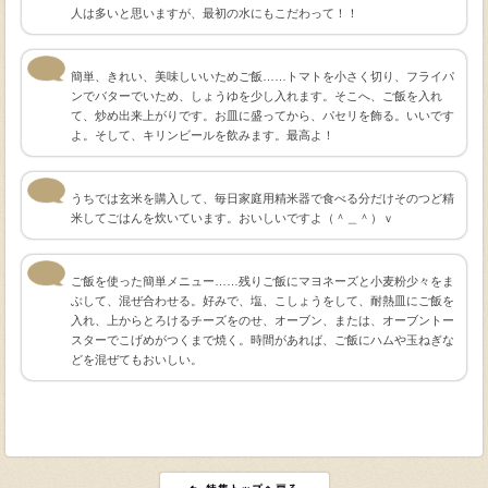
人は多いと思いますが、最初の水にもこだわって！！
簡単、きれい、美味しいいためご飯……トマトを小さく切り、フライパ
ンでバターでいため、しょうゆを少し入れます。そこへ、ご飯を入れ
て、炒め出来上がりです。お皿に盛ってから、パセリを飾る。いいです
よ。そして、キリンビールを飲みます。最高よ！
うちでは玄米を購入して、毎日家庭用精米器で食べる分だけそのつど精
米してごはんを炊いています。おいしいですよ（＾＿＾）ｖ
ご飯を使った簡単メニュー……残りご飯にマヨネーズと小麦粉少々をま
ぶして、混ぜ合わせる。好みで、塩、こしょうをして、耐熱皿にご飯を
入れ、上からとろけるチーズをのせ、オーブン、または、オーブントー
スターでこげめがつくまで焼く。時間があれば、ご飯にハムや玉ねぎな
どを混ぜてもおいしい。