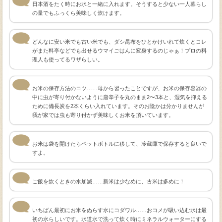
日本酒をたく時にお水と一緒に入れます。そうすると少ない一人暮らし
の量でもふっくら美味しく炊けます。
どんなに安い米でも古い米でも、ダシ昆布をひとかけいれて炊くとコレ
がまた料亭などでも出せるウマイごはんに変身するのじゃぁ！プロの料
理人も使ってるワザらしい。
お米の保存方法のコツ……母から習ったことですが、お米の保存容器の
中に虫が寄り付かないように唐辛子を丸のまま2〜3本と、湿気を抑える
ために備長炭を2本くらい入れています。そのお陰かは分かりませんが
我が家では虫も寄り付かず美味しくお米を頂いています。
お米は袋を開けたらペットボトルに移して、冷蔵庫で保存すると良いで
すよ。
ご飯を炊くときの水加減……新米は少なめに、古米は多めに！
いちばん最初にお米をぬらす水にコダワル……おコメが吸い込む水は最
初の水らしいです。水道水で洗って炊く時にミネラルウォーターにする