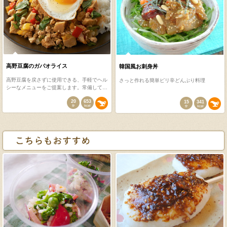
高野豆腐のガパオライス
韓国風お刺身丼
高野豆腐を戻さずに使用できる、手軽でヘル
さっと作れる簡単ピリ辛どんぶり料理
シーなメニューをご提案します。常備して…
20
653
15
341