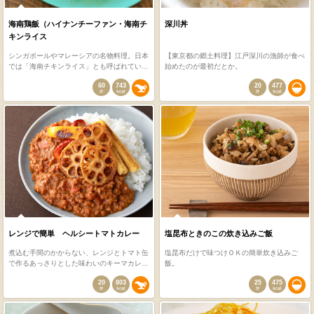
海南鶏飯（ハイナンチーファン・海南チ
深川丼
キンライス
シンガポールやマレーシアの名物料理。日本
【東京都の郷土料理】江戸深川の漁師が食べ
では「海南チキンライス」とも呼ばれてい…
始めたのが最初だとか。
60
743
20
477
レンジで簡単 ヘルシートマトカレー
塩昆布ときのこの炊き込みご飯
煮込む手間のかからない、レンジとトマト缶
塩昆布だけで味つけＯＫの簡単炊き込みご
で作るあっさりとした味わいのキーマカレ…
飯。
20
803
25
475