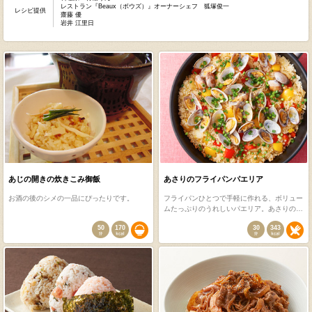
レストラン『Beaux（ボウズ）』オーナーシェフ 狐塚俊一
レシピ提供
齋藤 優
岩井 江里日
あじの開きの炊きこみ御飯
あさりのフライパンパエリア
お酒の後のシメの一品にぴったりです。
フライパンひとつで手軽に作れる、ボリュー
ムたっぷりのうれしいパエリア。あさりの…
50
170
30
343