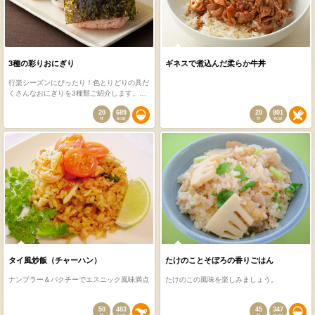
3種の彩りおにぎり
ギネスで煮込んだ柔らか牛丼
行楽シーズンにぴったり！色とりどりの具だ
くさんなおにぎりを3種類ご紹介します。…
20
689
20
801
タイ風炒飯（チャーハン）
たけのことそぼろの香りごはん
ナンプラー＆パクチーでエスニック風味満点
たけのこの風味を楽しみましょう。
50
483
45
347