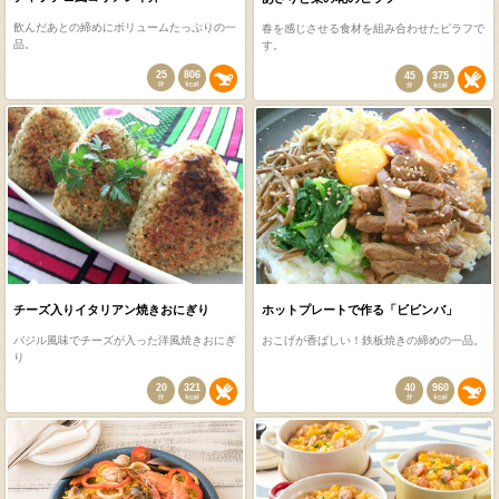
飲んだあとの締めにボリュームたっぷりの一
春を感じさせる食材を組み合わせたピラフで
品。
す。
25
806
45
375
チーズ入りイタリアン焼きおにぎり
ホットプレートで作る「ビビンバ」
バジル風味でチーズが入った洋風焼きおにぎ
おこげが香ばしい！鉄板焼きの締めの一品。
り
20
321
40
960