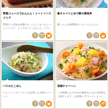
野菜ジュースでかんたん！ミートソース
春キャベツとゆで豚の香味丼
ドリア
野菜のうま味＆栄養がたっぷりつまったミー
豚しゃぶ＆春野菜のヘルシーどんぶり
トソースで、ドリアをつくりました。グラ…
30
598
15
840
バジルたこめし
花畑チャーハン
ジェノベーゼペーストを活用した洋風チャー
この時期におすすめの春気分になれる料理を
ハン
ご紹介します。お花風にデコレーションし…
15
331
10
559