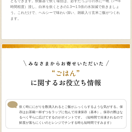
ともできます。炊飯器で炊く場合は、必ずたっぷりの水に一晩（7〜8
時間程度）浸し、白米を炊くときの1.3〜1.5倍の水加減で炊きましょ
う。これだけで、ヘルシーで味わい深い、雑穀入り玄米ご飯がつくれ
ます。
炊く時ににがりを数滴入れるとご飯がふっくらするような気がする。保
存はお茶碗一杯ずつをラップに包んで冷凍保存（基本）。保存の際はな
るべく平らに広げてするのがポイントです。（短時間で冷凍されるので
鮮度が落ちにくいのとレンジでチンする時も短時間ですみます）