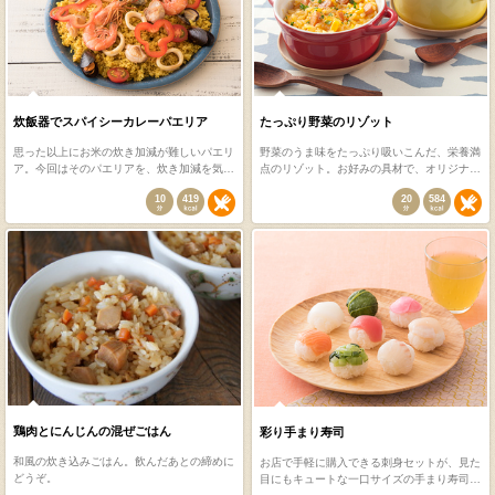
炊飯器でスパイシーカレーパエリア
たっぷり野菜のリゾット
思った以上にお米の炊き加減が難しいパエリ
野菜のうま味をたっぷり吸いこんだ、栄養満
ア。今回はそのパエリアを、炊き加減を気…
点のリゾット。お好みの具材で、オリジナ…
10
419
20
584
鶏肉とにんじんの混ぜごはん
彩り手まり寿司
和風の炊き込みごはん。飲んだあとの締めに
お店で手軽に購入できる刺身セットが、見た
どうぞ。
目にもキュートな一口サイズの手まり寿司…