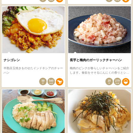
ナシゴレン
長芋と梅肉のガーリックチャーハン
半熟目玉焼きをのせたインドネシアのチャー
梅肉のピンクが春らしいチャーハンをご紹介
ハン
します。食欲をそそるにんにくの香りとシ…
50
540
20
279