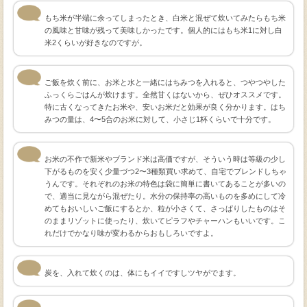
もち米が半端に余ってしまったとき、白米と混ぜて炊いてみたらもち米
の風味と甘味が残って美味しかったです。個人的にはもち米1に対し白
米2くらいが好きなのですが。
ご飯を炊く前に、お米と水と一緒にはちみつを入れると、つやつやした
ふっくらごはんが炊けます。全然甘くはないから、ぜひオススメです。
特に古くなってきたお米や、安いお米だと効果が良く分かります。はち
みつの量は、4〜5合のお米に対して、小さじ1杯くらいで十分です。
お米の不作で新米やブランド米は高価ですが、そういう時は等級の少し
下がるものを安く少量づつ2〜3種類買い求めて、自宅でブレンドしちゃ
うんです。それぞれのお米の特色は袋に簡単に書いてあることが多いの
で、適当に見ながら混ぜたり。水分の保持率の高いものを多めにして冷
めてもおいしいご飯にするとか、粒が小さくて、さっぱりしたものはそ
のままリゾットに使ったり、炊いてピラフやチャーハンもいいです。こ
れだけでかなり味が変わるからおもしろいですよ。
炭を、入れて炊くのは、体にもイイですしツヤがでます。