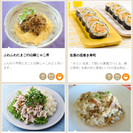
ふわふわたまごの山椒じゃこ丼
生茶の花巻き寿司
ふんわり半熟たまごと山椒じゃこがよく合い
「キリン 生茶」で炊いた酢飯でつくる、飾
ます。
り寿司♪ 太巻の中に黄色いバラの花を咲か…
20
873
90
451