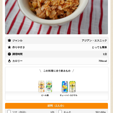
ジャンル
アジアン・エスニック
作りやすさ
とっても簡単
調理時間
1分
カロリー
70kcal
材料（2人分）
ツナ（缶詰）
1缶
キムチ
50〜60g