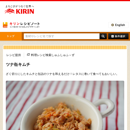
[ここから本文です。]
レシピ提供
料理レシピ検索しゅふしゅふ～ず
ツナ缶キムチ
ざく切りにしたキムチと缶詰のツナを和えるだけ！レタスに巻いて食べてもおいしい。