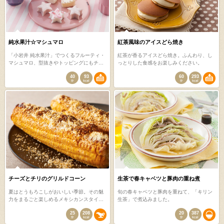
純水果汁☆マシュマロ
紅茶風味のアイスどら焼き
「小岩井 純水果汁」でつくるフルーティ・
紅茶が香るアイスどら焼き。ふんわり、し
マシュマロ、型抜きやトッピングにもチ…
っとりした食感をお楽しみください。
40
93
60
293
チーズとチリのグリルドコーン
生茶で春キャベツと豚肉の重ね煮
夏はとうもろこしがおいしい季節。その魅
旬の春キャベツと豚肉を重ねて、「キリン
力をまるごと楽しめるメキシカンスタイ…
生茶」で煮込みました。
25
208
20
387