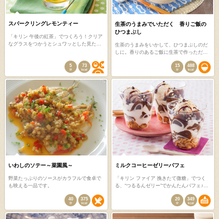
スパークリングレモンティー
生茶のうまみでいただく 香りご飯の
ひつまぶし
「キリン 午後の紅茶」でつくろう！クリア
なグラスをつかうとシュワッとした見た…
生茶のうまみをいかして、ひつまぶしのだ
しに。香りのあるご飯に生茶で作っただ…
5
73
15
488
いわしのソテー～菜園風～
ミルクコーヒーゼリーパフェ
野菜たっぷりのソースがカラフルで食卓で
「キリン ファイア 挽きたて微糖」でつく
も映える一品です。
る、“つるるんゼリー”でかんたんパフェ♪…
40
375
20
349