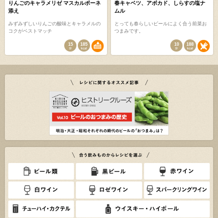
りんごのキャラメリゼ マスカルポーネ
春キャベツ、アボカド、しらすの塩ナ
添え
ムル
みずみずしいりんごの酸味とキャラメルの
とっても春らしいビールによく合う前菜お
コクがベストマッチ
つまみです。
15
185
10
188