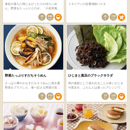
食欲が落ちた時にもぴったりの冷たいめ
イタリアンの定番海鮮パスタ
ん。野菜をたっぷりとのせ、「小岩井無…
20
456
45
729
野菜たっぷりすだちそうめん
ひじきと黒豆のブラックサラダ
さっぱり爽やかなすだちそうめんに焼き夏
和の食材として使われることが多いひじき
野菜をプラスした、食べ応えも野菜の旨…
や黒豆を、ふだんとは違ったアレンジで…
20
470
10
129