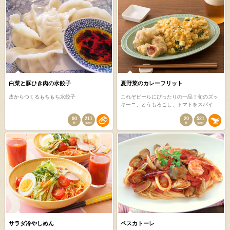
白菜と豚ひき肉の水餃子
夏野菜のカレーフリット
皮からつくるもちもち水餃子
これぞビールにぴったりの一品！旬のズッ
キーニ、とうもろこし、トマトをスパイ…
90
211
20
521
サラダ冷やしめん
ペスカトーレ