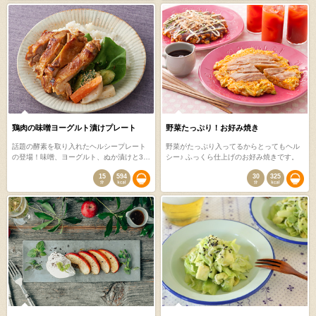
鶏肉の味噌ヨーグルト漬けプレート
野菜たっぷり！お好み焼き
話題の酵素を取り入れたヘルシープレート
野菜がたっぷり入ってるからとってもヘル
の登場！味噌、ヨーグルト、ぬか漬けと3…
シー♪ ふっくら仕上げのお好み焼きです。
15
594
30
325