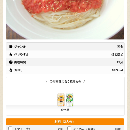
ジャンル
和食
作りやすさ
ほどほど
調理時間
15分
カロリー
467kcal
材料（2人分）
トマト（大）
2個
そうめん（乾麺）
160g