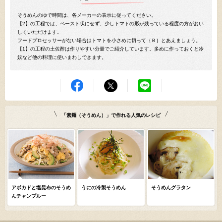
そうめんのゆで時間は、各メーカーの表示に従ってください。
【2】の工程では、ペースト状にせず、少しトマトの形が残っている程度の方がおい
しくいただけます。
フードプロセッサーがない場合はトマトを小さめに切って｛Ｂ｝とあえましょう。
【1】の工程の土佐酢は作りやすい分量でご紹介しています。多めに作っておくと冷
奴など他の料理に使いまわしできます。
「素麺（そうめん）」で作れる人気のレシピ
アボカドと塩昆布のそうめ
うにの冷製そうめん
そうめんグラタン
んチャンプルー