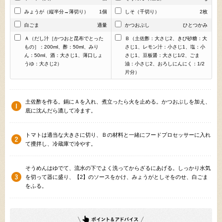
みょうが（縦半分→薄切り）
1個
しそ（千切り）
2枚
白ごま
適量
かつおぶし
ひとつかみ
Ａ（だし汁［かつおと昆布でとった
Ｂ（土佐酢：大さじ2、きび砂糖：大
もの］：200ml、酢：50ml、みり
さじ1、レモン汁：小さじ1、塩：小
ん：50ml、酒：大さじ1、薄口しょ
さじ1、豆板醤：大さじ1/2、ごま
うゆ：大さじ2）
油：小さじ2、おろしにんにく：1/2
片分）
土佐酢を作る。鍋にＡを入れ、煮立ったら火を止める。かつおぶしを加え、
底に沈んだら漉して冷ます。
トマトは適当な大きさに切り、Ｂの材料と一緒にフードプロセッサーに入れ
て攪拌し、冷蔵庫で冷やす。
そうめんはゆでて、流水の下でよく洗ってからざるにあげる。しっかり水気
を切って器に盛り、【2】のソースをかけ、みょうがとしそをのせ、白ごま
をふる。