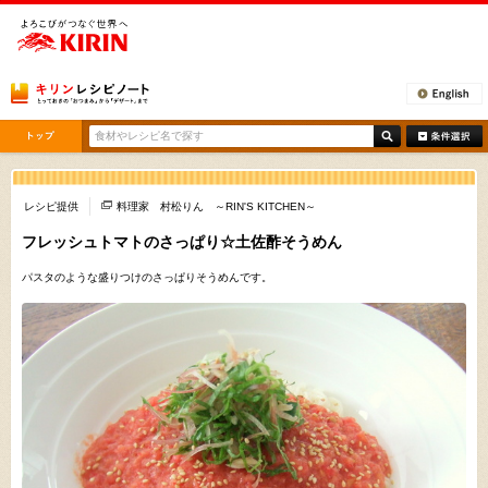
[ここから本文です。]
レシピ提供
料理家 村松りん ～RIN'S KITCHEN～
フレッシュトマトのさっぱり☆土佐酢そうめん
パスタのような盛りつけのさっぱりそうめんです。