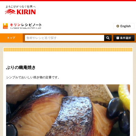
[ここから本文です。]
ぶりの幽庵焼き
シンプルでおいしい焼き物の定番です。