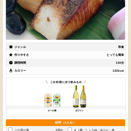
ジャンル
和食
作りやすさ
とっても簡単
調理時間
130分
カロリー
132kcal
材料（4人分）
ぶり切り身
2切れ
Ａ（酒・しょうゆ・みりん：各