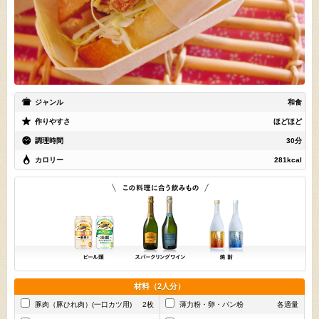
ジャンル
和食
作りやすさ
ほどほど
調理時間
30分
カロリー
281kcal
材料（2人分）
豚肉（豚ひれ肉）(一口カツ用)
2枚
薄力粉・卵・パン粉
各適量