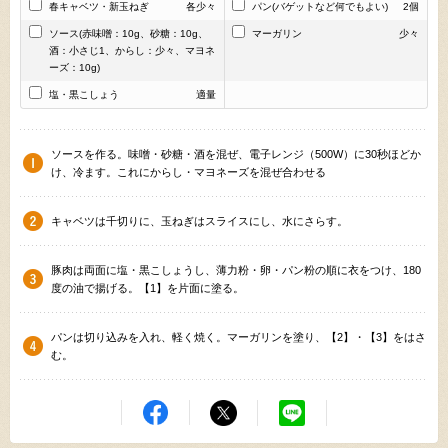
春キャベツ・新玉ねぎ
各少々
パン(バゲットなど何でもよい)
2個
ソース(赤味噌：10g、砂糖：10g、
マーガリン
少々
酒：小さじ1、からし：少々、マヨネ
ーズ：10g)
塩・黒こしょう
適量
ソースを作る。味噌・砂糖・酒を混ぜ、電子レンジ（500W）に30秒ほどか
け、冷ます。これにからし・マヨネーズを混ぜ合わせる
キャベツは千切りに、玉ねぎはスライスにし、水にさらす。
豚肉は両面に塩・黒こしょうし、薄力粉・卵・パン粉の順に衣をつけ、180
度の油で揚げる。【1】を片面に塗る。
パンは切り込みを入れ、軽く焼く。マーガリンを塗り、【2】・【3】をはさ
む。