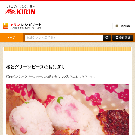
[ここから本文です。]
桜とグリーンピースのおにぎり
桜のピンクとグリーンピースの緑で春らしい彩りのおにぎりです。