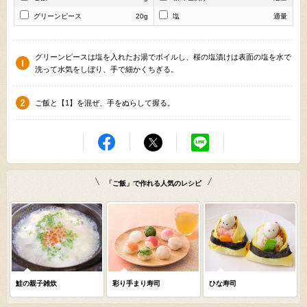
グリーンピース
20g
塩
適量
グリーンピースは塩を入れたお湯でボイルし、桜の塩漬けは表面の塩を水で
洗って水気をしぼり、手で細かくちぎる。
ご飯と【1】を混ぜ、手をぬらして握る。
「ご飯」で作れる人気のレシピ
鮭の親子雑炊
彩り手まり寿司
ひな寿司