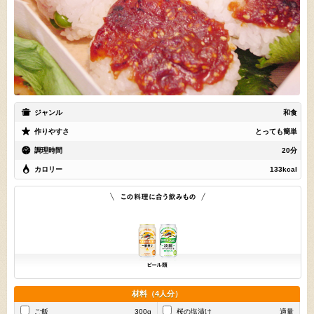
ジャンル
和食
作りやすさ
とっても簡単
調理時間
20分
カロリー
133kcal
材料（4人分）
ご飯
300g
桜の塩漬け
適量