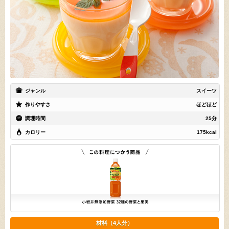
ジャンル
スイーツ
作りやすさ
ほどほど
調理時間
25分
カロリー
175kcal
材料（4人分）