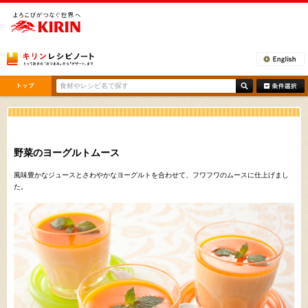
[ここから本文です。]
野菜のヨーグルトムース
風味豊かなジュースとさわやかなヨーグルトを合わせて、フワフワのムースに仕上げまし
た。