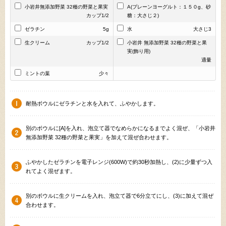
小岩井無添加野菜 32種の野菜と果実
A(プレーンヨーグルト：１５０g、砂
カップ1/2
糖：大さじ２)
ゼラチン
5g
水
大さじ3
生クリーム
カップ1/2
小岩井 無添加野菜 32種の野菜と果
実(飾り用)
適量
ミントの葉
少々
耐熱ボウルにゼラチンと水を入れて、ふやかします。
別のボウルに[A]を入れ、泡立て器でなめらかになるまでよく混ぜ、「小岩井
無添加野菜 32種の野菜と果実」を加えて混ぜ合わせます。
ふやかしたゼラチンを電子レンジ(600W)で約30秒加熱し、(2)に少量ずつ入
れてよく混ぜます。
別のボウルに生クリームを入れ、泡立て器で6分立てにし、(3)に加えて混ぜ
合わせます。