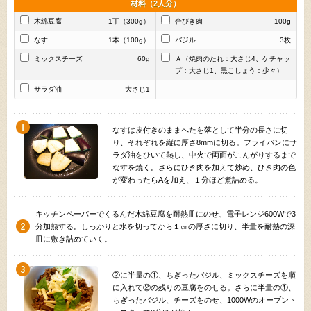
材料（2人分）
木綿豆腐
1丁（300g）
合びき肉
100g
なす
1本（100g）
バジル
3枚
ミックスチーズ
60g
Ａ（焼肉のたれ：大さじ4、ケチャッ
プ：大さじ1、黒こしょう：少々）
サラダ油
大さじ1
なすは皮付きのままへたを落として半分の長さに切
り、それぞれを縦に厚さ8mmに切る。フライパンにサ
ラダ油をひいて熱し、中火で両面がこんがりするまで
なすを焼く。さらにひき肉を加えて炒め、ひき肉の色
が変わったらAを加え、１分ほど煮詰める。
キッチンペーパーでくるんだ木綿豆腐を耐熱皿にのせ、電子レンジ600Wで3
分加熱する。しっかりと水を切ってから１㎝の厚さに切り、半量を耐熱の深
皿に敷き詰めていく。
②に半量の①、ちぎったバジル、ミックスチーズを順
に入れて②の残りの豆腐をのせる。さらに半量の①、
ちぎったバジル、チーズをのせ、1000Wのオーブント