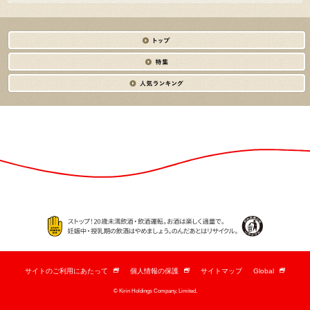
サイトのご利用にあたって
個人情報の保護
サイトマップ
Global
新
新
新
し
し
し
© Kirin Holdings Company, Limited.
い
い
い
ウ
ウ
ウ