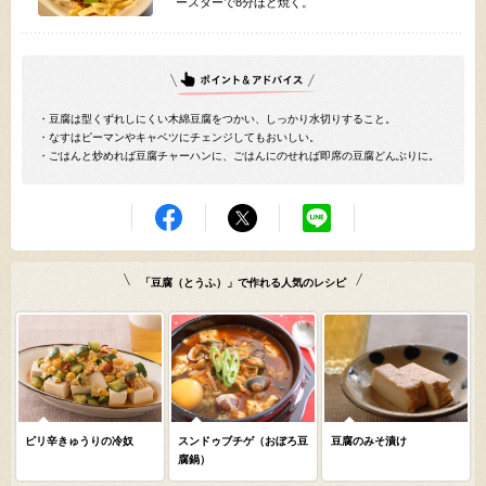
ースターで8分ほど焼く。
・豆腐は型くずれしにくい木綿豆腐をつかい、しっかり水切りすること。
・なすはピーマンやキャベツにチェンジしてもおいしい。
・ごはんと炒めれば豆腐チャーハンに、ごはんにのせれば即席の豆腐どんぶりに。
「豆腐（とうふ）」で作れる人気のレシピ
ピリ辛きゅうりの冷奴
スンドゥブチゲ（おぼろ豆
豆腐のみそ漬け
腐鍋）