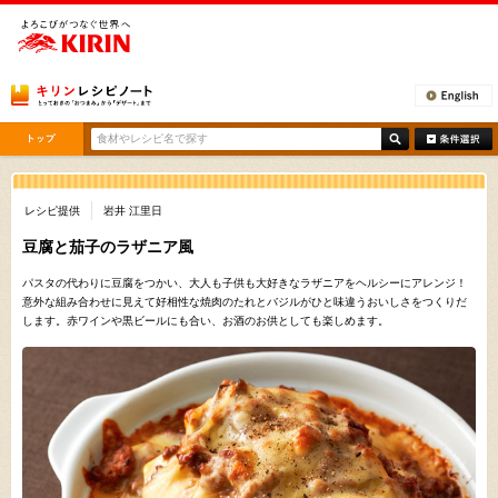
[ここから本文です。]
レシピ提供
岩井 江里日
豆腐と茄子のラザニア風
パスタの代わりに豆腐をつかい、大人も子供も大好きなラザニアをヘルシーにアレンジ！
意外な組み合わせに見えて好相性な焼肉のたれとバジルがひと味違うおいしさをつくりだ
します。赤ワインや黒ビールにも合い、お酒のお供としても楽しめます。