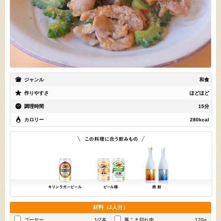
ジャンル
和食
作りやすさ
ほどほど
調理時間
15分
カロリー
280kcal
材料（2人分）
ゴーヤー
1/2本
豚こま切れ肉
120g