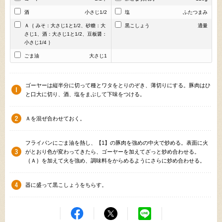
酒
小さじ1/2
塩
ふたつまみ
Ａ｛ みそ：大さじ1と1/2、砂糖：大
黒こしょう
適量
さじ1、酒：大さじ1と1/2、豆板醤：
小さじ1/4 ｝
ごま油
大さじ1
ゴーヤーは縦半分に切って種とワタをとりのぞき、薄切りにする。豚肉はひ
と口大に切り、酒、塩をまぶして下味をつける。
Ａを混ぜ合わせておく。
フライパンにごま油を熱し、【1】の豚肉を強めの中火で炒める。表面に火
がとおり色が変わってきたら、ゴーヤーを加えてざっと炒め合わせる。
｛Ａ｝を加えて火を強め、調味料をからめるようにさらに炒め合わせる。
器に盛って黒こしょうをちらす。