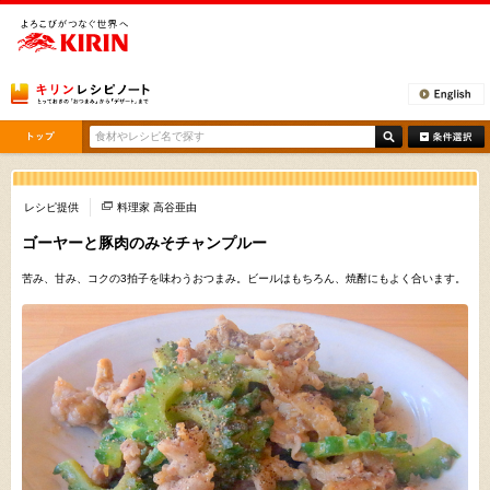
[ここから本文です。]
レシピ提供
料理家 高谷亜由
ゴーヤーと豚肉のみそチャンプルー
苦み、甘み、コクの3拍子を味わうおつまみ。ビールはもちろん、焼酎にもよく合います。