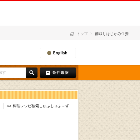
トップ
酢取りはじかみ生姜
供
料理レシピ検索しゅふしゅふ～ず