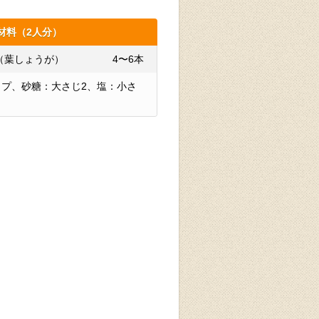
材料（2人分）
（葉しょうが）
4〜6本
カップ、砂糖：大さじ2、塩：小さ