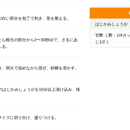
の白い部分を包丁で剥き、形を整える。
はじかみしょうが
甘酢｛ 酢：1/4
ら根元の部分から2〜30秒ゆで、ざるにあ
じ1/2 ｝
ふる。
せ、弱火で温めながら混ぜ、砂糖を溶かす。
のはじかみしょうがを10分以上漬け込み、味
サイズに切り分け、盛りつける。