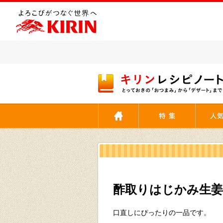
[ここから本文です。]
酢取りはじかみ生姜
口直しにぴったりの一品です。