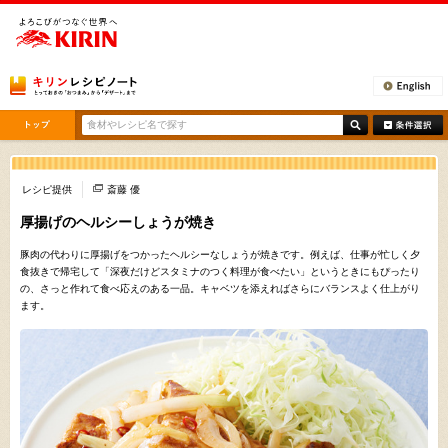
[ここから本文です。]
レシピ提供
斎藤 優
厚揚げのヘルシーしょうが焼き
豚肉の代わりに厚揚げをつかったヘルシーなしょうが焼きです。例えば、仕事が忙しく夕
食抜きで帰宅して「深夜だけどスタミナのつく料理が食べたい」というときにもぴったり
の、さっと作れて食べ応えのある一品。キャベツを添えればさらにバランスよく仕上がり
ます。