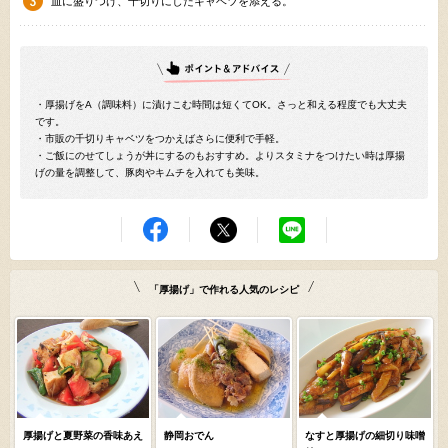
皿に盛りつけ、千切りにしたキャベツを添える。
・厚揚げをA（調味料）に漬けこむ時間は短くてOK。さっと和える程度でも大丈夫
です。
・市販の千切りキャベツをつかえばさらに便利で手軽。
・ご飯にのせてしょうが丼にするのもおすすめ。よりスタミナをつけたい時は厚揚
げの量を調整して、豚肉やキムチを入れても美味。
「厚揚げ」で作れる人気のレシピ
厚揚げと夏野菜の香味あえ
静岡おでん
なすと厚揚げの細切り味噌