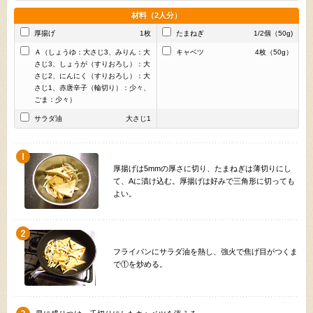
材料（2人分）
厚揚げ
1枚
たまねぎ
1/2個（50g)
Ａ（しょうゆ：大さじ3、みりん：大
キャベツ
4枚（50g）
さじ3、しょうが（すりおろし）：大
さじ2、にんにく（すりおろし）：大
さじ1、赤唐辛子（輪切り）：少々、
ごま：少々）
サラダ油
大さじ1
厚揚げは5mmの厚さに切り、たまねぎは薄切りにし
て、Aに漬け込む。厚揚げは好みで三角形に切っても
よい。
フライパンにサラダ油を熱し、強火で焦げ目がつくま
で①を炒める。