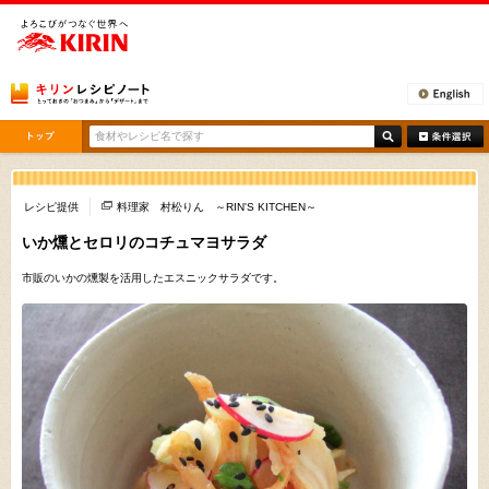
[ここから本文です。]
レシピ提供
料理家 村松りん ～RIN'S KITCHEN～
いか燻とセロリのコチュマヨサラダ
市販のいかの燻製を活用したエスニックサラダです。