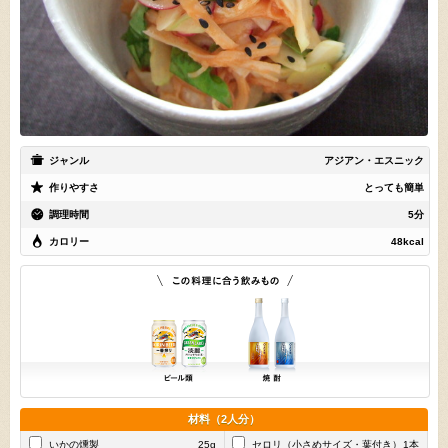
ジャンル
アジアン・エスニック
作りやすさ
とっても簡単
調理時間
5分
カロリー
48kcal
材料（2人分）
いかの燻製
25g
セロリ（小さめサイズ・葉付き）
1本