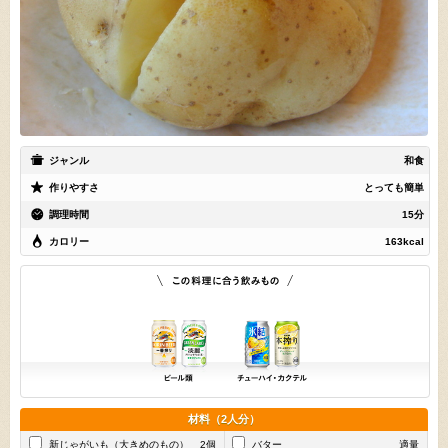
ジャンル
和食
作りやすさ
とっても簡単
調理時間
15分
カロリー
163kcal
材料（2人分）
新じゃがいも（大きめのもの）
2個
バター
適量