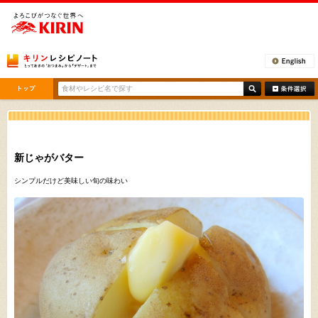
[ここから本文です。]
新じゃがバター
シンプルだけど美味しい旬の味わい