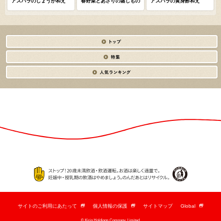
アスパラのしょうが和え
春野菜とあさりの蒸しもの
アスパラの黄身酢和え
サイトのご利用にあたって
個人情報の保護
サイトマップ
Global
新
新
新
し
し
し
© Kirin Holdings Company, Limited.