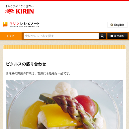
[ここから本文です。]
ピクルスの盛り合わせ
西洋風の野菜の酢漬け。前菜にも最適な一品です。