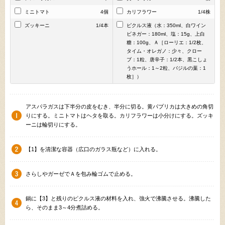
ミニトマト
4個
カリフラワー
1/4株
ズッキーニ
1/4本
ピクルス液（水：350ml、白ワイン
ビネガー：180ml、塩：15g、上白
糖：100g、Ａ［ローリエ：1/2枚、
タイム・オレガノ：少々、クロー
ブ：1粒、唐辛子：1/2本、黒こしょ
うホール：1～2粒、バジルの葉：1
枚］）
アスパラガスは下半分の皮をむき、半分に切る。黄パプリカは大きめの角切
りにする。ミニトマトはヘタを取る。カリフラワーは小分けにする。ズッキ
ーニは輪切りにする。
【1】を清潔な容器（広口のガラス瓶など）に入れる。
さらしやガーゼでＡを包み輪ゴムで止める。
鍋に【3】と残りのピクルス液の材料を入れ、強火で沸騰させる。沸騰した
ら、そのまま3～4分煮詰める。