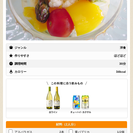
ジャンル
洋食
作りやすさ
ほどほど
調理時間
30分
カロリー
34kcal
材料（2人分）
アスパラガス
2本
黄パプリカ
1/2個