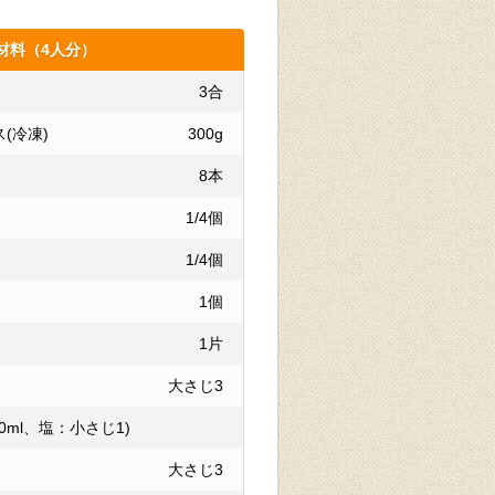
材料（4人分）
3合
(冷凍)
300g
8本
1/4個
1/4個
1個
1片
大さじ3
0ml、塩：小さじ1)
大さじ3