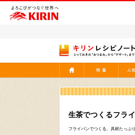
[ここから本文です。]
生茶でつくるフラ
フライパンでつくる、具材たっぷ