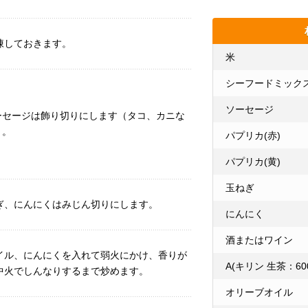
凍しておきます。
米
シーフードミックス
ソーセージ
ーセージは飾り切りにします（タコ、カニな
）。
パプリカ(赤)
パプリカ(黄)
玉ねぎ
ぎ、にんにくはみじん切りにします。
にんにく
酒またはワイン
イル、にんにくを入れて弱火にかけ、香りが
A(キリン 生茶：60
中火でしんなりするまで炒めます。
オリーブオイル