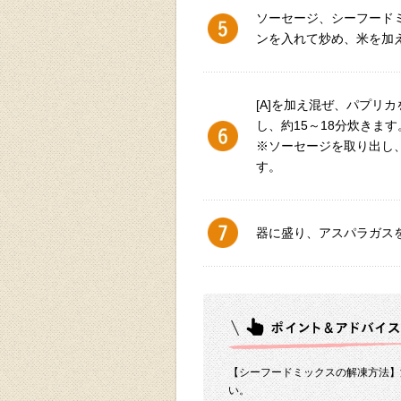
ソーセージ、シーフード
ンを入れて炒め、米を加
[A]を加え混ぜ、パプリ
し、約15～18分炊きます
※ソーセージを取り出し
す。
器に盛り、アスパラガス
【シーフードミックスの解凍方法】
い。