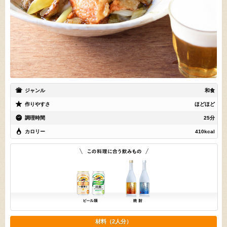
ジャンル
和食
作りやすさ
ほどほど
調理時間
25分
カロリー
410kcal
材料（2人分）