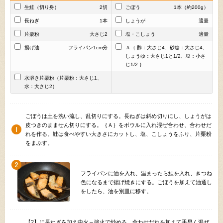
生鮭（切り身）
2切
ごぼう
1本（約200g）
長ねぎ
1本
しょうが
適量
片栗粉
大さじ2
塩・こしょう
適量
揚げ油
フライパン1cm分
Ａ｛ 酢：大さじ4、砂糖：大さじ4、
しょうゆ：大さじ1と1/2、塩：小さ
じ1/2 ｝
水溶き片栗粉（片栗粉：大さじ1、
水：大さじ2）
ごぼうは土を洗い流し、乱切りにする。長ねぎは斜め切りにし、しょうがは
皮つきのまません切りにする。｛Ａ｝をボウルに入れ混ぜ合わせ、合わせだ
れを作る。鮭は食べやすい大きさにカットし、塩、こしょうをふり、片栗粉
をまぶす。
フライパンに油を入れ、温まったら鮭を入れ、きつね
色になるまで揚げ焼きにする。ごぼうを加えて油通し
をしたら、油を別皿に移す。
【2】に長ねぎを加え中火～強火で炒める。合わせだれを加えて手早く混ぜ