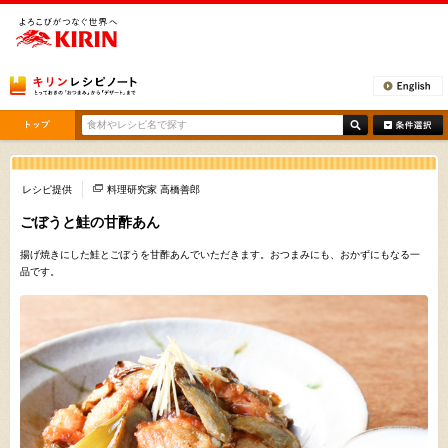
[ここから本文です。]
レシピ提供
料理研究家 高橋善郎
ごぼうと鮭の甘酢あん
揚げ焼きにした鮭とごぼうを甘酢あんでいただきます。おつまみにも、おかずにもなる一
品です。