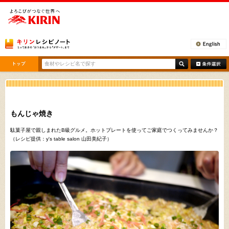
[ここから本文です。]
もんじゃ焼き
駄菓子屋で親しまれたB級グルメ。ホットプレートを使ってご家庭でつくってみませんか？
（レシピ提供：y's table salon 山田美紀子）