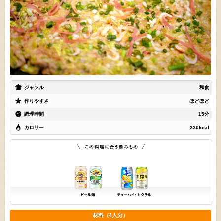
ジャンル
和食
作りやすさ
ほどほど
調理時間
15分
カロリー
230kcal
材料（4人分）