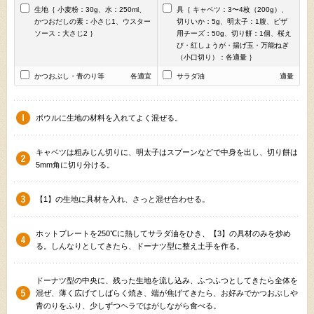
生地｛ 小麦粉：30g、水：250ml、
具｛ キャベツ：3〜4枚（200g）、
かつおだしの素：小さじ1、ウスター
切りいか：5g、明太子：1腹、ピザ
ソース：大さじ2 ｝
用チーズ：50g、切り餅：1個、桜え
び・紅しょうが・揚げ玉・万能ねぎ
（小口切り）：各適量 ｝
かつおぶし・青のり等
各適宜
サラダ油
適量
ボウルに生地の材料を入れてよく混ぜる。
キャベツは粗みじん切りに、明太子はスプーンなどで中身を出し、切り餅は
5mm角に切り分ける。
【1】の生地に具材を入れ、さっと混ぜ合わせる。
ホットプレートを250℃に熱してサラダ油をひき、【3】の具材のみを炒め
る。しんなりとしてきたら、ドーナツ型に整え土手を作る。
ドーナツ型の中央に、残った生地を流し込み、ふつふつとしてきたら全体を
混ぜ、薄く広げてしばらく焼き、端が焦げてきたら、お好みでかつおぶしや
青のりをふり、少しずつヘラではがしながら食べる。