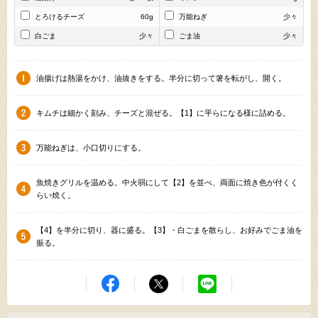
とろけるチーズ
60g
万能ねぎ
少々
白ごま
少々
ごま油
少々
油揚げは熱湯をかけ、油抜きをする。半分に切って箸を転がし、開く。
キムチは細かく刻み、チーズと混ぜる。【1】に平らになる様に詰める。
万能ねぎは、小口切りにする。
魚焼きグリルを温める。中火弱にして【2】を並べ、両面に焼き色が付くく
らい焼く。
【4】を半分に切り、器に盛る。【3】・白ごまを散らし、お好みでごま油を
振る。