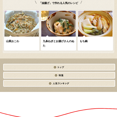
「油揚げ」で作れる人気のレシピ
山菜おこわ
九条ねぎとお揚げさんのぬ
もち鍋
た