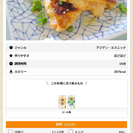
ジャンル
アジアン・エスニック
作りやすさ
ほどほど
調理時間
15分
カロリー
207kcal
材料（2人分）
油揚げ
1と1/2枚
キムチ
60g