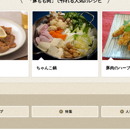
「豚もも肉」で作れる人気のレシピ
ちゃんこ鍋
豚肉のハー