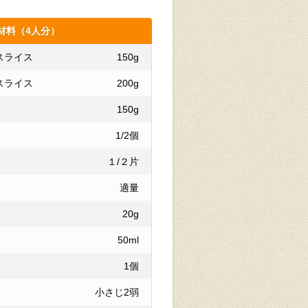
材料（4人分）
スライス
150g
スライス
200g
150g
1/2個
１/２片
適量
20g
50ml
1個
小さじ2弱