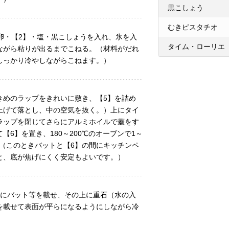
黒こしょう
むきピスタチオ
卵・【2】・塩・黒こしょうを入れ、氷を入
タイム・ローリエ
ながら粘りが出るまでこねる。（材料がだれ
しっかり冷やしながらこねます。）
きめのラップをきれいに敷き、【5】を詰め
上げて落とし、中の空気を抜く。）上にタイ
ラップを閉じてさらにアルミホイルで蓋をす
【6】を置き、180～200℃のオーブンで1～
。（このときバットと【6】の間にキッチンペ
と、底が焦げにくく安定もよいです。）
上にバット等を載せ、その上に重石（水の入
を載せて表面が平らになるようにしながら冷