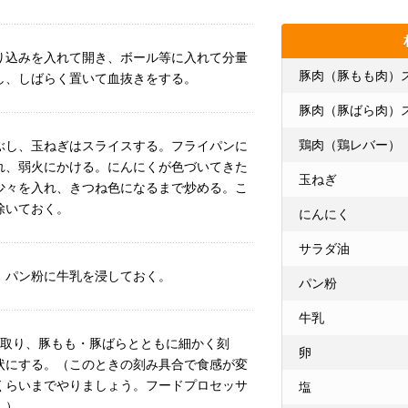
り込みを入れて開き、ボール等に入れて分量
豚肉（豚もも肉）
し、しばらく置いて血抜きをする。
豚肉（豚ばら肉）
鶏肉（鶏レバー）
ぶし、玉ねぎはスライスする。フライパンに
れ、弱火にかける。にんにくが色づいてきた
玉ねぎ
少々を入れ、きつね色になるまで炒める。こ
除いておく。
にんにく
サラダ油
。パン粉に牛乳を浸しておく。
パン粉
牛乳
き取り、豚もも・豚ばらとともに細かく刻
卵
状にする。（このときの刻み具合で食感が変
くらいまでやりましょう。フードプロセッサ
塩
。）