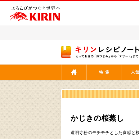
[ここから本文です。]
かじきの桜蒸し
道明寺粉のモチモチとした食感と