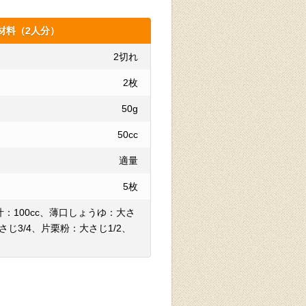
材料（2人分）
2切れ
2枚
50g
50cc
適量
5枚
：100cc、薄口しょうゆ：大さ
さじ3/4、片栗粉：大さじ1/2、