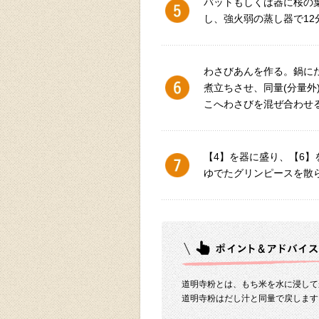
バットもしくは器に桜の
し、強火弱の蒸し器で12
わさびあんを作る。鍋に
煮立ちさせ、同量(分量外
こへわさびを混ぜ合わせ
【4】を器に盛り、【6
ゆでたグリンピースを散
道明寺粉とは、もち米を水に浸して
道明寺粉はだし汁と同量で戻します