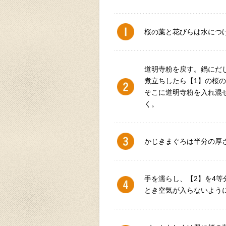
桜の葉と花びらは水につ
道明寺粉を戻す。鍋にだ
煮立ちしたら【1】の桜
そこに道明寺粉を入れ混
く。
かじきまぐろは半分の厚
手を濡らし、【2】を4等
とき空気が入らないよう