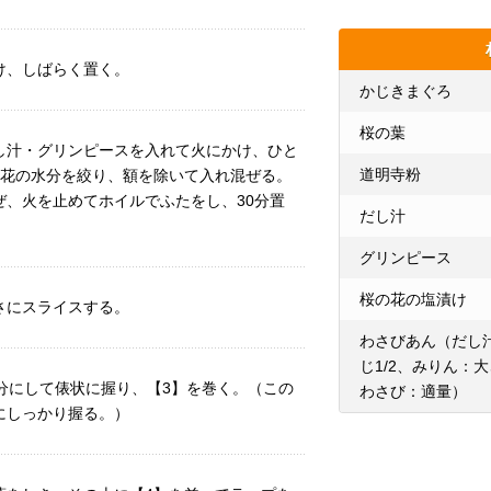
け、しばらく置く。
かじきまぐろ
桜の葉
し汁・グリンピースを入れて火にかけ、ひと
道明寺粉
の花の水分を絞り、額を除いて入れ混ぜる。
ぜ、火を止めてホイルでふたをし、30分置
だし汁
グリンピース
桜の花の塩漬け
さにスライスする。
わさびあん（だし汁
じ1/2、みりん：大
分にして俵状に握り、【3】を巻く。（この
わさび：適量）
にしっかり握る。）