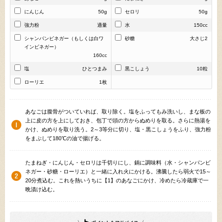
にんじん
50g
セロリ
50g
強力粉
適量
水
150cc
シャンパンビネガー（もしくは白ワ
砂糖
大さじ2
インビネガー）
160cc
塩
ひとつまみ
黒こしょう
10粒
ローリエ
1枚
あなごは腹骨がついていれば、取り除く。塩をふってもみ洗いし、まな板の
上に皮の方を上にしておき、包丁で頭の方からぬめりを取る。さらに熱湯を
かけ、ぬめりを取り洗う。2～3等分に切り、塩・黒こしょうをふり、強力粉
をまぶして180℃の油で揚げる。
たまねぎ・にんじん・セロリは千切りにし、鍋に調味料（水・シャンパンビ
ネガー・砂糖・ローリエ）と一緒に入れ火にかける。沸騰したら弱火で15～
20分煮込む。これを熱いうちに【1】のあなごにかけ、冷めたら冷蔵庫で一
晩漬け込む。