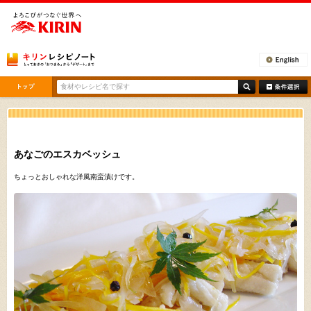
[ここから本文です。]
あなごのエスカベッシュ
ちょっとおしゃれな洋風南蛮漬けです。