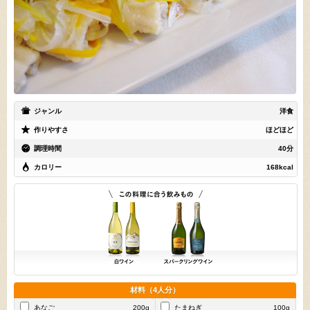
ジャンル
洋食
作りやすさ
ほどほど
調理時間
40分
カロリー
168kcal
材料（4人分）
あなご
200g
たまねぎ
100g