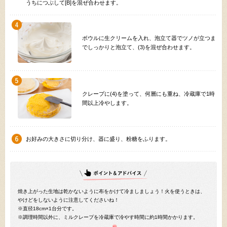
うちにつぶして[B]を混ぜ合わせます。
ボウルに生クリームを入れ、泡立て器でツノが立つま
でしっかりと泡立て、(3)を混ぜ合わせます。
クレープに(4)を塗って、何層にも重ね、冷蔵庫で1時
間以上冷やします。
お好みの大きさに切り分け、器に盛り、粉糖をふります。
焼き上がった生地は乾かないように布をかけて冷ましましょう！火を使うときは、
やけどをしないように注意してくださいね！
※直径18cm×1台分です。
※調理時間以外に、ミルクレープを冷蔵庫で冷やす時間に約1時間かかります。