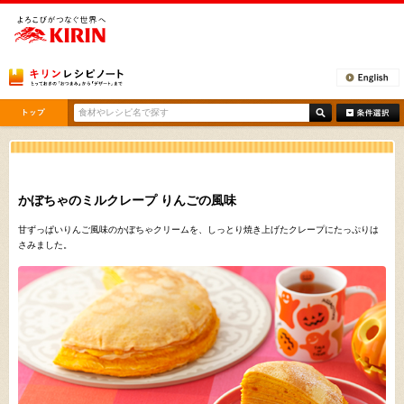
[ここから本文です。]
かぼちゃのミルクレープ りんごの風味
甘ずっぱいりんご風味のかぼちゃクリームを、しっとり焼き上げたクレープにたっぷりは
さみました。