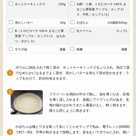
ホットケーキミックス
150g
A(卵：１個、トロピカーナ 100％ ま
るごと果実感 アップル：カップ３/
４、牛乳：カップ１/２)
溶かしバター
20g
かぼちゃ
1/4個(約500g)
B（トロピカーナ 100％ まるごと果
生クリーム
カップ1
実感 アップル：カップ１/２、はちみ
つ：大さじ３)
サラダ油
適量
粉糖
適量
ボウルに[A]を入れて軽く混ぜ、ホットケーキミックスをふり入れ、泡立て器
でなめらかになるまでよく混ぜ、溶かしバターを加えて混ぜ合わせます。ラ
ップをかけて、約10分休ませます。
フライパンを弱めの中火で熱し、油を薄くひき、生地
を薄く流し入れます。表面にプツプツと穴があき、生
地の端がはがれてきたら裏返がえし、軽く焼きます。
残りも同じように焼きます。
かぼちゃは種とワタを取って水にくぐらせラップで包み、電子レンジ(600W)
で約7～8分、竹串が刺さるまで加熱します。皮をむいてボウルに入れ、熱い