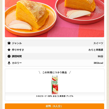
ジャンル
スイーツ
作りやすさ
わりと本格派
調理時間
90分
カロリー
381kcal
材料（6人分）