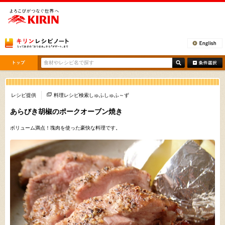
[ここから本文です。]
レシピ提供
料理レシピ検索しゅふしゅふ～ず
あらびき胡椒のポークオーブン焼き
ボリューム満点！塊肉を使った豪快な料理です。