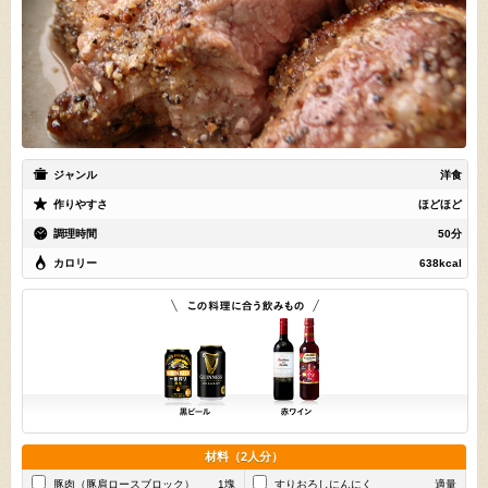
ジャンル
洋食
作りやすさ
ほどほど
調理時間
50分
カロリー
638kcal
材料（2人分）
豚肉（豚肩ロースブロック）
1塊
すりおろしにんにく
適量