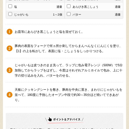
塩
適量
あらびき黒こしょう
適量
じゃがいも
1～2個
バター
適量
お皿等にあらびき黒こしょうと塩を混ぜておく。
豚肉の表面をフォークで何ヵ所か刺してからまんべんなくにんにくを塗り、
【1】の上を転がして、表面に塩・こしょうをしっかりつける。
じゃがいもは皮つきのまま洗って、ラップに包み電子レンジ（500W）で5分
加熱してからラップをはずし、今度はそれぞれアルミホイルで包み、上に十
字の切り込みを入れ、バターをのせる。
天板にクッキングシートを敷き、豚肉を中央に置き、まわりにじゃがいもを
並べて、180度に予熱したオーブン中段で約30～35分ほど焼いてできあが
り。