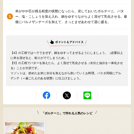
米がやや芯が残る程度の状態になったら、戻しておいたポルチーニ、バタ
ー、塩・こしょうを加え入れ、鍋をゆすりながらよく混ぜて乳化させる。最
後にパルメザンチーズを加えて、さっとまぜあわせて器に盛る。
【4】の工程ではヘラでまぜず、鍋をゆすってまぜるようにしましょう。（必要以上
に米を混ぜると、粘りがでてしまうため。）
【5】の工程でバターを加えたら、よく混ぜて乳化させる（水分と油分を一体化させ
る）ことが大切です。
リゾットは、炒めたお米に水分を加えながら炊いていくお料理。パスタ同様にアル
デンテ（＝歯ごたえのある状態）に仕上げましょう。
「ポルチーニ」で作れる人気のレシピ