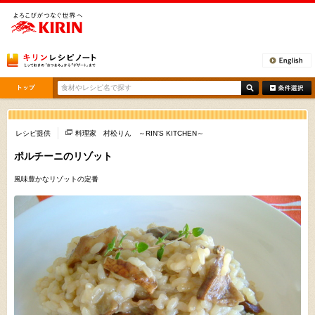
[ここから本文です。]
レシピ提供
料理家 村松りん ～RIN'S KITCHEN～
ポルチーニのリゾット
風味豊かなリゾットの定番