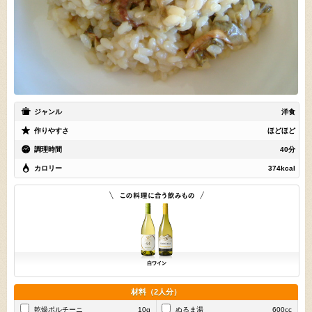
ジャンル
洋食
作りやすさ
ほどほど
調理時間
40分
カロリー
374kcal
材料（2人分）
乾燥ポルチーニ
10g
ぬるま湯
600cc