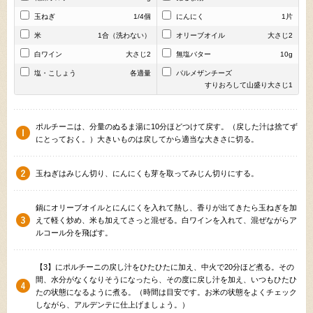
玉ねぎ
1/4個
にんにく
1片
米
1合（洗わない）
オリーブオイル
大さじ2
白ワイン
大さじ2
無塩バター
10g
塩・こしょう
各適量
パルメザンチーズ
すりおろして山盛り大さじ1
ポルチーニは、分量のぬるま湯に10分ほどつけて戻す。（戻した汁は捨てず
にとっておく。）大きいものは戻してから適当な大きさに切る。
玉ねぎはみじん切り、にんにくも芽を取ってみじん切りにする。
鍋にオリーブオイルとにんにくを入れて熱し、香りが出てきたら玉ねぎを加
えて軽く炒め、米も加えてさっと混ぜる。白ワインを入れて、混ぜながらア
ルコール分を飛ばす。
【3】にポルチーニの戻し汁をひたひたに加え、中火で20分ほど煮る。その
間、水分がなくなりそうになったら、その度に戻し汁を加え、いつもひたひ
たの状態になるように煮る。（時間は目安です。お米の状態をよくチェック
しながら、アルデンテに仕上げましょう。）